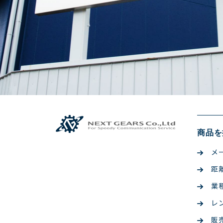
商品を
メ
距
業
レ
販