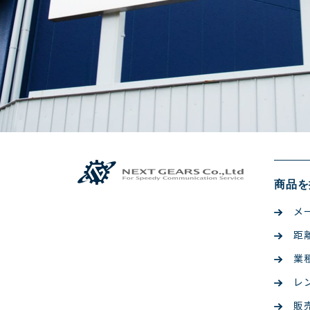
商品を
メ
距
業
レ
販