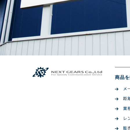
商品を
メ
距
業
レ
販