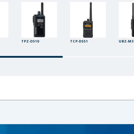
TPZ-D510
TCP-D551
UBZ-M3